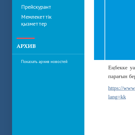
Прейскурант
Мемлекеттік
қызметтер
АРХИВ
Показать архив новостей
Еңбекке у
парағын бе
https://www
lang=kk