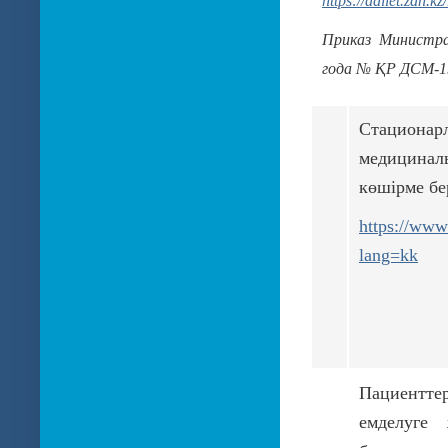
https://adilet.zan.
Приказ Министра
года № ҚР ДСМ-1
Стацион
медициналы
көшірме бе
https://www
lang=kk
Пациентт
емделуге 