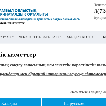
Телефо
8(72
Қазақша
ТУРАЛЫ
МЕМЛЕКЕТТІК САТЫП АЛУ
ҚАБЫЛДАУ КЕСТЕСІ
Б
ік қызметтер
улық сақтау саласының мемлекеттік көрсетілетін қызм
қағидалар мен бірыңғай интернет-ресурсқа сілтемелер
2026 жылғы қаңтар ай
Қазақша
На русском