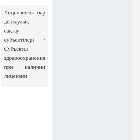
Лицензиясы бар
денсаулық
сақтау
субъектілері /
Субъекты
здравоохранения
при наличии
лицензии