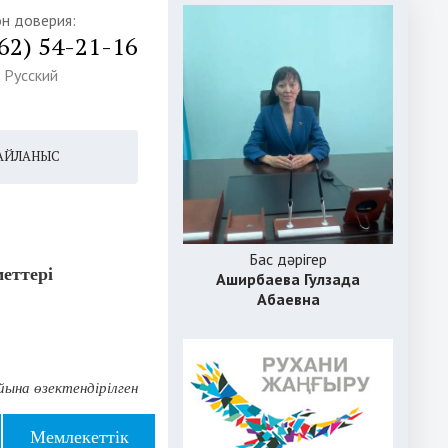
н доверия:
62) 54-21-16
Русский
АЙЛАНЫС
Бас дәрігер
еттері
Аширбаева Гулзада
Абаевна
ына өзектендірілген
Мемлекеттік