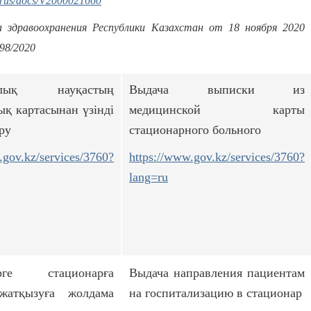
kz/rus/docs/V2000021660
 здравоохранения Республики Казахстан от 18 ноября 2020
98/2020
арлық науқастың
Выдача выписки из
қ картасынан үзінді
медицинской карты
ру
стационарного больного
.gov.kz/services/3760?
https://www.gov.kz/services/3760?
lang=ru
ерге стационарға
Выдача направления пациентам
жатқызуға жолдама
на госпитализацию в стационар