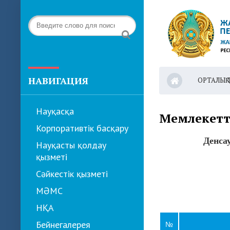
НАВИГАЦИЯ
ОРТАЛЫҚ 
Науқасқа
Мемлекетт
Корпоративтік басқару
Денса
Науқасты қолдау
қызметі
Сәйкестік қызметі
МӘМС
НҚА
Бейнегалерея
№