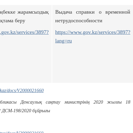
ңбекке жарамсыздық
Выдача справки о временной
қтама беру
нетрудоспособности
.gov.kz/services/3897?
https://www.gov.kz/services/3897?
lang=ru
kz/kaz/docs/V2000021660
убликасы Денсаулық сақтау министрінің 2020 жылғы 18
 ДСМ-198/2020 бұйрығы