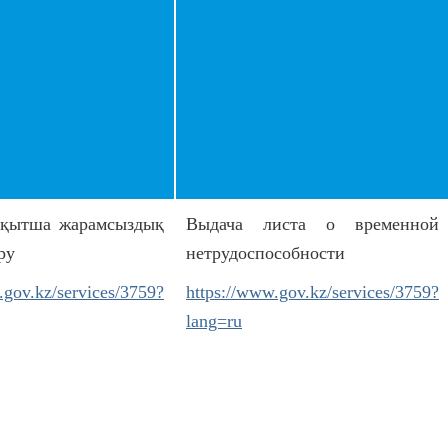
ақытша жарамсыздық
Выдача листа о временной
ру
нетрудоспособности
.gov.kz/services/3759?
https://www.gov.kz/services/3759?
lang=ru