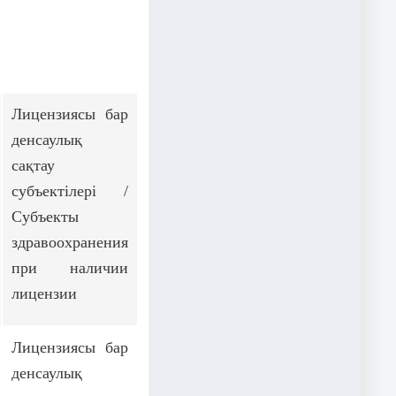
Лицензиясы бар
денсаулық
сақтау
субъектілері /
Субъекты
здравоохранения
при наличии
лицензии
Лицензиясы бар
денсаулық