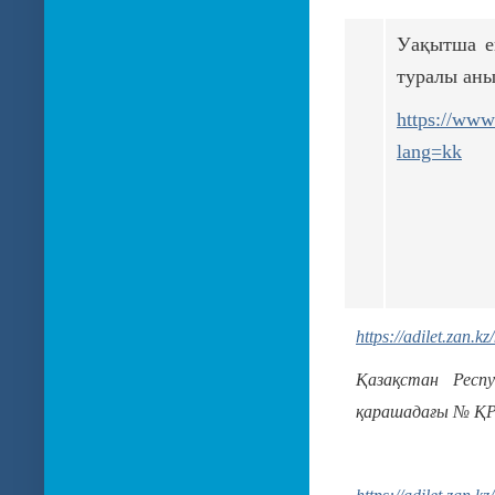
Уақытша е
туралы аны
https://www
lang=kk
https://adilet.zan.
Қазақстан Респ
қарашадағы № ҚР