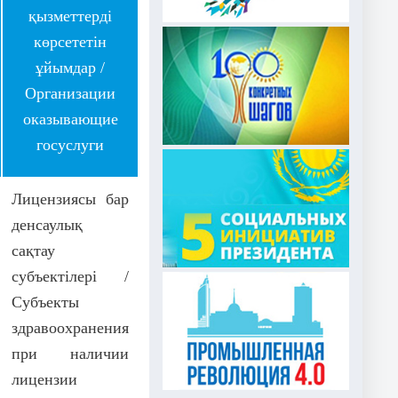
қызметтерді
көрсететін
ұйымдар /
Организации
оказывающие
госуслуги
Лицензиясы бар
денсаулық
сақтау
субъектілері /
Субъекты
здравоохранения
при наличии
лицензии