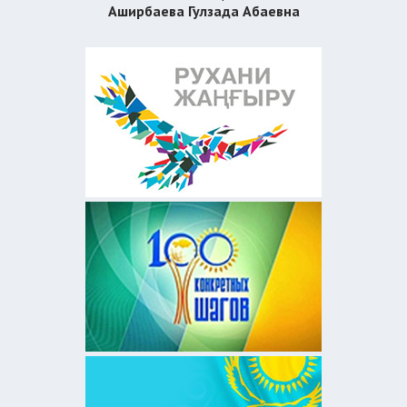
Аширбаева Гулзада Абаевна