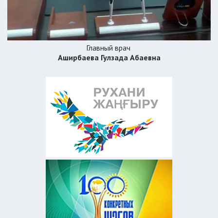
Главный врач
Аширбаева Гулзада Абаевна